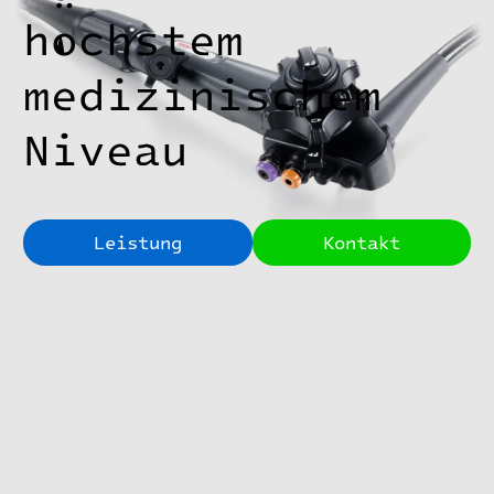
höchstem
medizinischem
Niveau
Leistung
Kontakt
Interne
Endosk
Ordination
Sie werden