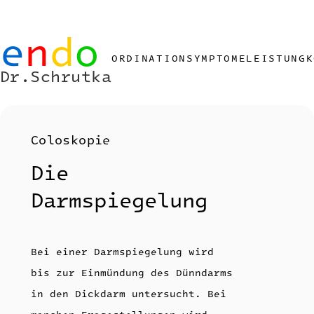
e
n
d
o
ORDINATION
SYMPTOME
LEISTUNG
K
Dr.Schrutka
endo Dr. Schrutka
Coloskopie
Die
Darmspiegelung
Bei einer Darmspiegelung wird
bis zur Einmündung des Dünndarms
in den Dickdarm untersucht. Bei