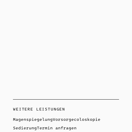
Defäkationsreiz, ohne
Stuhl absetzen zu können
hellrote
Blutauflagerungen am
Stuhl
Stuhlunregelmäßigkeiten
Schmerzen im Bauch
Luft beim Urinieren
ungeklärtes Fieber
WEITERE LEISTUNGEN
Magenspiegelung
Vorsorgecoloskopie
Sedierung
Termin anfragen