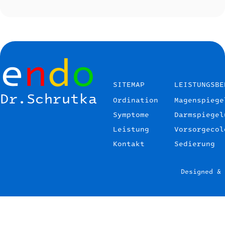
e
n
d
o
SITEMAP
LEISTUNGSBE
Dr.Schrutka
Ordination
Magenspiege
endo Dr. Schrutka
Symptome
Darmspiegel
Leistung
Vorsorgecol
Kontakt
Sedierung
Designed &